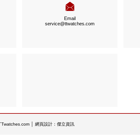
Email
service@ttwatches.com
 TTwatches.com
│
網頁設計：傑立資訊