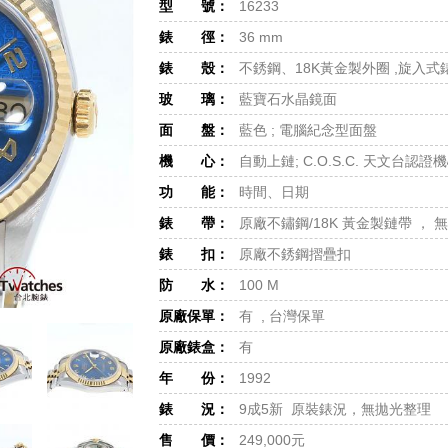
型 號：
16233
錶 徑：
36 mm
錶 殼：
不銹鋼、18K黃金製外圈 ,旋入
玻 璃：
藍寶石水晶鏡面
面 盤：
藍色 ; 電腦紀念型面盤
機 心：
自動上鏈; C.O.S.C. 天文台認證
功 能：
時間、日期
錶 帶：
原廠不鏽鋼/18K 黃金製鏈帶 ，
錶 扣：
原廠不銹鋼摺疊扣
防 水：
100 M
原廠保單：
有 , 台灣保單
原廠錶盒：
有
年 份：
1992
錶 況：
9成5新 原裝錶況，無拋光整理
售 價：
249,000元