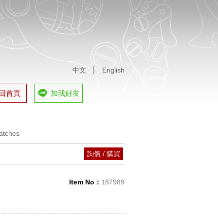
中文
│
English
回首頁
加我好友
蒞臨賞錶
tches
蒞臨賞錶
詢價 / 購買
tches
Item No：
187989