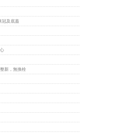
式錶冠及底蓋
機心
 無整新，無換栓