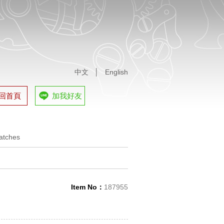
中文
│
English
回首頁
加我好友
蒞臨賞錶
tches
蒞臨賞錶
tches
Item No：
187955