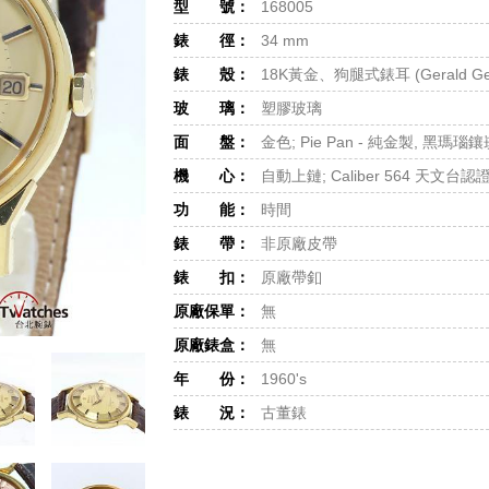
型 號：
168005
錶 徑：
34 mm
錶 殼：
18K黃金、狗腿式錶耳 (Gerald Ge
玻 璃：
塑膠玻璃
面 盤：
金色; Pie Pan - 純金製, 黑瑪瑙
機 心：
自動上鏈; Caliber 564 天文台認
功 能：
時間
錶 帶：
非原廠皮帶
錶 扣：
原廠帶釦
原廠保單：
無
原廠錶盒：
無
年 份：
1960's
錶 況：
古董錶