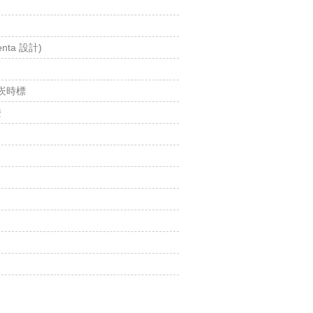
nta 設計)
鑲崁時標
證