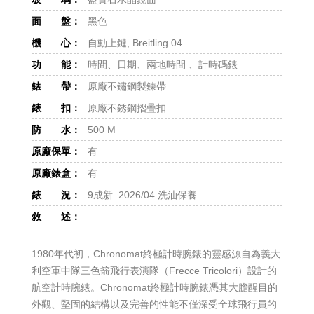
面 盤：
黑色
機 心：
自動上鏈, Breitling 04
功 能：
時間、日期、兩地時間 、計時碼錶
錶 帶：
原廠不鏽鋼製鍊帶
錶 扣：
原廠不銹鋼摺疊扣
防 水：
500 M
原廠保單：
有
原廠錶盒：
有
錶 況：
9成新 2026/04 洗油保養
敘 述：
1980年代初，Chronomat終極計時腕錶的靈感源自為義大
利空軍中隊三色箭飛行表演隊（Frecce Tricolori）設計的
航空計時腕錶。Chronomat終極計時腕錶憑其大膽醒目的
外觀、堅固的結構以及完善的性能不僅深受全球飛行員的