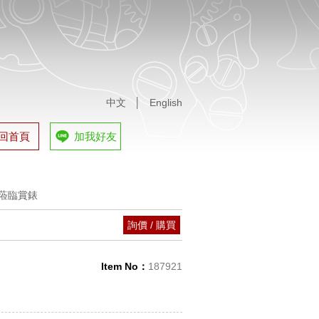
中文
│
English
回首頁
加我好友
蒞臨賞錶
tches
詢價 / 購買
蒞臨賞錶
Item No：
187921
tches