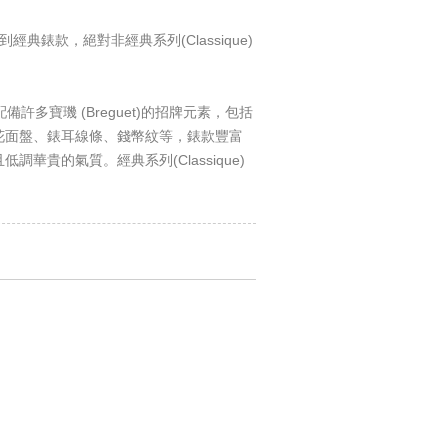
到經典錶款，絕對非經典系列(Classique)
配備許多寶璣 (Breguet)的招牌元素，包括
花面盤、錶耳線條、錢幣紋等，錶款豐富
且低調華貴的氣質。
經典系列(Classique)