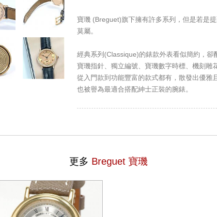
寶璣 (Breguet)旗下擁有許多系列，但是若是提
莫屬。
經典系列(Classique)的錶款外表看似簡約，卻
寶璣指針、獨立編號、寶璣數字時標、機刻雕
從入門款到功能豐富的款式都有，散發出優雅
也被譽為最適合搭配紳士正裝的腕錶。
更多
Breguet 寶璣