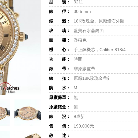
型 號：
3211
錶 徑：
30.5 mm
錶 殼：
18K玫瑰金、原廠鑽石外圈
玻 璃：
藍寶石水晶鏡面
面 盤：
香檳色
機 心：
手上鍊機芯，Caliber 818/4
功 能：
時間
錶 帶：
非原廠皮帶
錶 扣：
原廠18K玫瑰金帶釦
防 水：
M
原廠保單：
無
原廠錶盒：
無
錶 況：
9成新
售 價：
199,000元
敘 述：