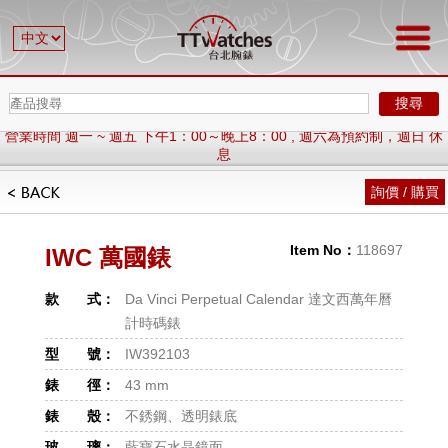
搜尋
營業時間 週一 ~ 週五 下午1：00～晚上8：00 , 週六為預約制，週日 休
息
歡迎加 LINE , ID : @ttwatches
營業時間 週一 ~ 週五 下午1：00～晚上8：00 , 週六為預約制，週日 休
詢價 / 購買
息
歡迎加 LINE , ID : @ttwatches
Item No：
118697
IWC 萬國錶
款 式：
Da Vinci Perpetual Calendar 達文西萬年曆
計時碼錶
型 號：
IW392103
錶 徑：
43 mm
錶 殼：
不銹鋼、透明錶底
玻 璃：
藍寶石水晶鏡面