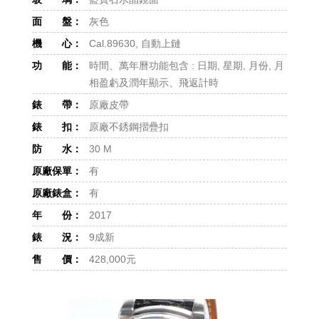
面 盤：
灰色
機 心：
Cal.89630, 自動上鏈
功 能：
時間、萬年曆功能包含 : 日期, 星期, 月份, 月
相盈虧及潤年顯示、飛返計時
錶 帶：
原廠皮帶
錶 扣：
原廠不銹鋼摺疊扣
防 水：
30 M
原廠保單：
有
原廠錶盒：
有
年 份：
2017
錶 況：
9成新
售 價：
428,000元