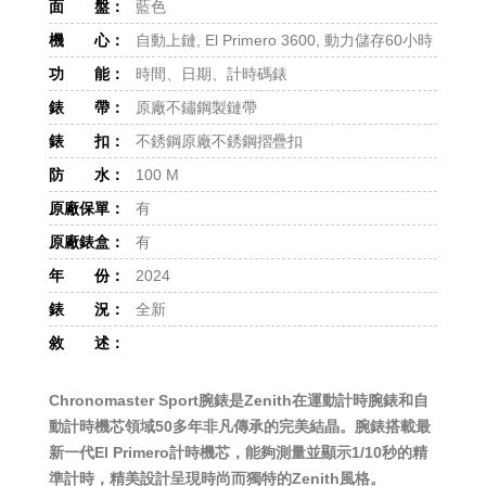
面 盤：
藍色
機 心：
自動上鏈, El Primero 3600, 動力儲存60小時
功 能：
時間、日期、計時碼錶
錶 帶：
原廠不鏽鋼製鏈帶
錶 扣：
不銹鋼原廠不銹鋼摺疊扣
防 水：
100 M
原廠保單：
有
原廠錶盒：
有
年 份：
2024
錶 況：
全新
敘 述：
Chronomaster Sport腕錶是Zenith在運動計時腕錶和自
動計時機芯領域50多年非凡傳承的完美結晶。腕錶搭載最
新一代El Primero計時機芯，能夠測量並顯示1/10秒的精
準計時，精美設計呈現時尚而獨特的Zenith風格。