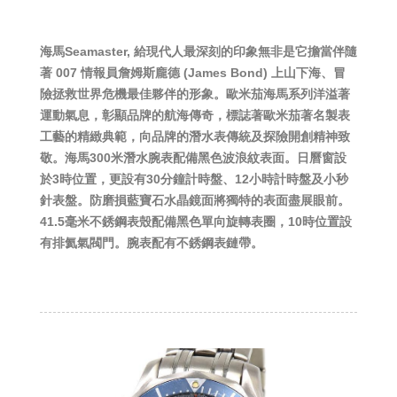
海馬Seamaster, 給現代人最深刻的印象無非是它擔當伴隨
著 007 情報員詹姆斯龐德 (James Bond) 上山下海、冒
險拯救世界危機最佳夥伴的形象。歐米茄海馬系列洋溢著
運動氣息，彰顯品牌的航海傳奇，標誌著歐米茄著名製表
工藝的精緻典範，向品牌的潛水表傳統及探險開創精神致
敬。海馬300米潛水腕表配備黑色波浪紋表面。日曆窗設
於3時位置，更設有30分鐘計時盤、12小時計時盤及小秒
針表盤。防磨損藍寶石水晶鏡面將獨特的表面盡展眼前。
41.5毫米不銹鋼表殼配備黑色單向旋轉表圈，10時位置設
有排氦氣閥門。腕表配有不銹鋼表鏈帶。