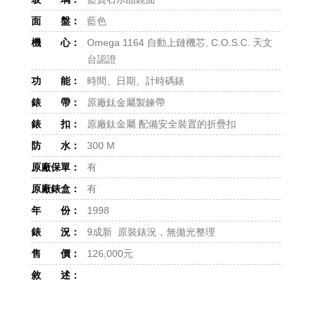
面 盤：
藍色
機 心：
Omega 1164 自動上鏈機芯, C.O.S.C. 天文
台認證
功 能：
時間、日期、計時碼錶
錶 帶：
原廠鈦金屬製鍊帶
錶 扣：
原廠鈦金屬 配備安全裝置的折疊扣
防 水：
300 M
原廠保單：
有
原廠錶盒：
有
年 份：
1998
錶 況：
9成新 原裝錶況，無拋光整理
售 價：
126,000元
敘 述：